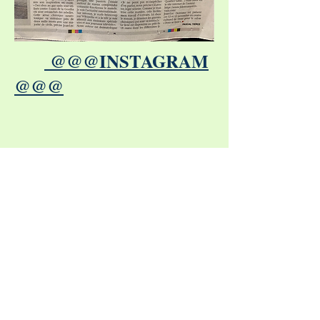
@@@INSTAGRAM
@@@
https://www.instagram.co
m/dour_se_livre/